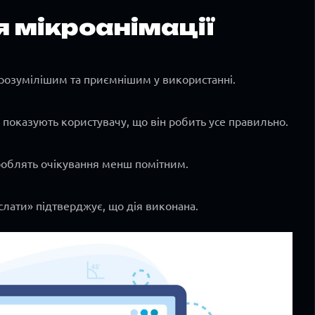
 мікроанімації
 зрозумілішим та приємнішим у використанні.
показують користувачу, що він робить усе правильно.
роблять очікування менш помітним.
слати» підтверджує, що дія виконана.