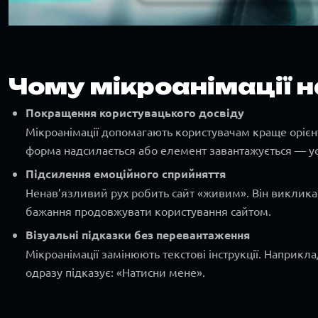
Чому мікроанімації 
Покращення користувацького досвіду
Мікроанімації допомагають користувачам краще орієнт
форма надсилається або елемент завантажується — у
Підсилення емоційного сприйняття
Ненав’язливий рух робить сайт «живим». Він викликає
бажання продовжувати користування сайтом.
Візуальні підказки без перевантаження
Мікроанімації замінюють текстові інструкції. Наприкл
одразу підказує: «Натисни мене».